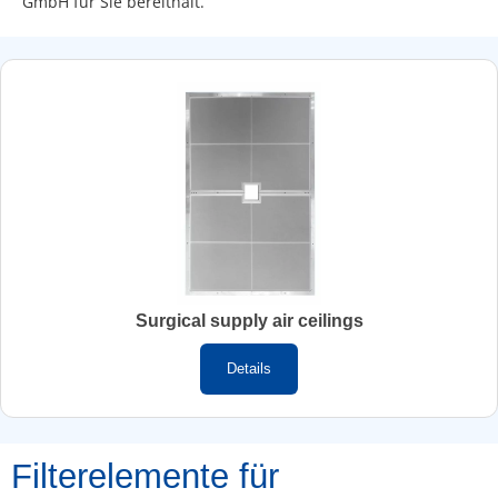
GmbH für Sie bereithält.
Surgical supply air ceilings
:
Details
Surgical
supply
air
Filterelemente für
ceilings