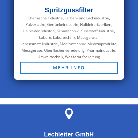
Spritzgussfilter
Chemische Industrie
,
Farben- und Lackindustrie,
Pulverlacke
,
Getränkeindustrie
,
Halbleiterfabriken,
Halbleiterindustrie
,
Klimatechnik
,
Kunststoff-Industrie
,
Labore, Labortechnik, Messgeräte
,
Lebensmittelindustrie
,
Medizintechnik, Medizinprodukte
,
Messgeräte
,
Oberflächenveredelung
,
Pharmaindustrie
,
Umwelttechnik, Wasseraufbereitung
MEHR INFO

Lechleiter GmbH